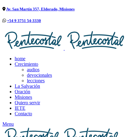
Av. San Martín 357, Eldorado, Misiones
+54 9 3751 54-3330
home
Crecimiento
audios
devocionales
lecciones
La Salvación
Oración
Misiones
Quiero servir
IETE
Contacto
Menu