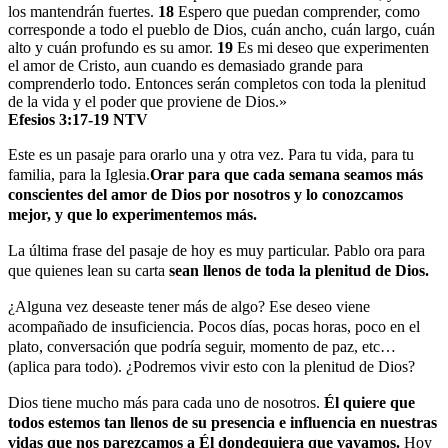
los mantendrán fuertes.
18
Espero que puedan comprender, como
corresponde a todo el pueblo de Dios, cuán ancho, cuán largo, cuán
alto y cuán profundo es su amor.
19
Es mi deseo que experimenten
el amor de Cristo, aun cuando es demasiado grande para
comprenderlo todo. Entonces serán completos con toda la plenitud
de la vida y el poder que proviene de Dios.»
Efesios 3:17-19 NTV
Este es un pasaje para orarlo una y otra vez. Para tu vida, para tu
familia, para la Iglesia.
Orar para que cada semana seamos más
conscientes del amor de Dios por nosotros y lo conozcamos
mejor, y que lo experimentemos más.
La última frase del pasaje de hoy es muy particular. Pablo ora para
que quienes lean su carta
sean llenos de toda la plenitud de Dios.
¿Alguna vez deseaste tener más de algo? Ese deseo viene
acompañado de insuficiencia. Pocos días, pocas horas, poco en el
plato, conversación que podría seguir, momento de paz, etc…
(aplica para todo). ¿Podremos vivir esto con la plenitud de Dios?
Dios tiene mucho más para cada uno de nosotros.
Él quiere que
todos estemos tan llenos de su presencia e influencia en nuestras
vidas que nos parezcamos a Él dondequiera que vayamos.
Hoy