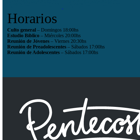
Horarios
Culto general
– Domingos 18:00hs
Estudio Bíblico
– Miércoles 20:00hs
Reunión de Jóvenes
– Viernes 20:30hs
Reunión de Preadolescentes
– Sábados 17:00hs
Reunión de Adolescentes
– Sábados 17:00hs