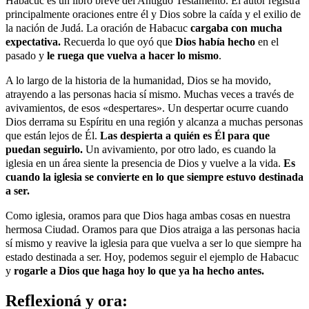
Habacuc es un libro breve del Antiguo Testamento. El autor registra
principalmente oraciones entre él y Dios sobre la caída y el exilio de
la nación de Judá. La oración de Habacuc
cargaba con mucha
expectativa.
Recuerda lo que oyó que
Dios había hecho
en el
pasado y
le ruega que vuelva a hacer lo mismo
.
A lo largo de la historia de la humanidad, Dios se ha movido,
atrayendo a las personas hacia sí mismo. Muchas veces a través de
avivamientos, de esos «despertares». Un despertar ocurre cuando
Dios derrama su Espíritu en una región y alcanza a muchas personas
que están lejos de Él.
Las despierta a quién es Él para que
puedan seguirlo.
Un avivamiento, por otro lado, es cuando la
iglesia en un área siente la presencia de Dios y vuelve a la vida.
Es
cuando la iglesia se convierte en lo que siempre estuvo destinada
a ser.
Como iglesia, oramos para que Dios haga ambas cosas en nuestra
hermosa Ciudad. Oramos para que Dios atraiga a las personas hacia
sí mismo y reavive la iglesia para que vuelva a ser lo que siempre ha
estado destinada a ser. Hoy, podemos seguir el ejemplo de Habacuc
y
rogarle a Dios que haga hoy lo que ya ha hecho antes.
Reflexioná y ora: