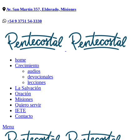
Av. San Martín 357, Eldorado, Misiones
+54 9 3751 54-3330
home
Crecimiento
audios
devocionales
lecciones
La Salvación
Oración
Misiones
Quiero servir
IETE
Contacto
Menu