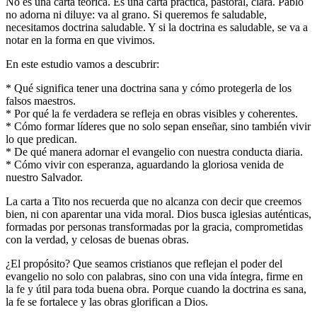
No es una carta teórica. Es una carta práctica, pastoral, clara. Pablo
no adorna ni diluye: va al grano. Si queremos fe saludable,
necesitamos doctrina saludable. Y si la doctrina es saludable, se va a
notar en la forma en que vivimos.
En este estudio vamos a descubrir:
* Qué significa tener una doctrina sana y cómo protegerla de los
falsos maestros.
* Por qué la fe verdadera se refleja en obras visibles y coherentes.
* Cómo formar líderes que no solo sepan enseñar, sino también vivir
lo que predican.
* De qué manera adornar el evangelio con nuestra conducta diaria.
* Cómo vivir con esperanza, aguardando la gloriosa venida de
nuestro Salvador.
La carta a Tito nos recuerda que no alcanza con decir que creemos
bien, ni con aparentar una vida moral. Dios busca iglesias auténticas,
formadas por personas transformadas por la gracia, comprometidas
con la verdad, y celosas de buenas obras.
¿El propósito? Que seamos cristianos que reflejan el poder del
evangelio no solo con palabras, sino con una vida íntegra, firme en
la fe y útil para toda buena obra. Porque cuando la doctrina es sana,
la fe se fortalece y las obras glorifican a Dios.