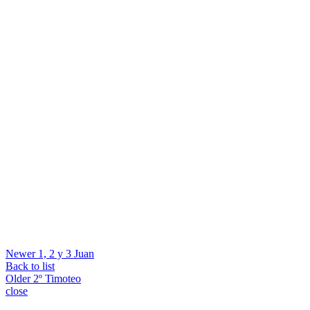
Newer
1, 2 y 3 Juan
Back to list
Older
2º Timoteo
close