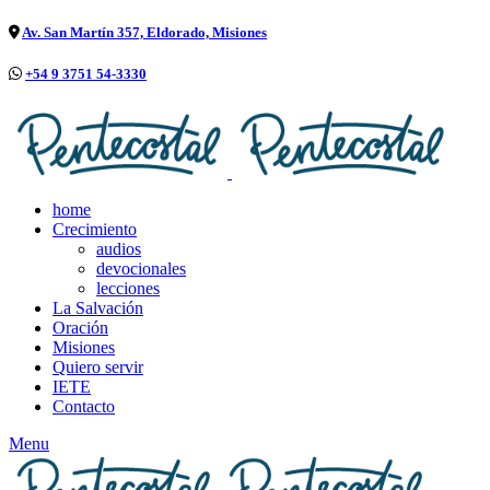
Av. San Martín 357, Eldorado, Misiones
+54 9 3751 54-3330
home
Crecimiento
audios
devocionales
lecciones
La Salvación
Oración
Misiones
Quiero servir
IETE
Contacto
Menu