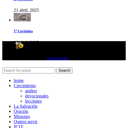
21 abril, 2025
1º Corintios
16 abril, 2025
- 2024 desarrollado por -
ESTUDIO BEE
- donde las ideas fluyen como miel -
Search
home
Crecimiento
audios
devocionales
lecciones
La Salvación
Oración
Misiones
Quiero servir
IETE